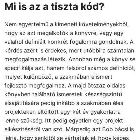
Mi is az a tiszta kód?
Nem egyértelmű a kimeneti követelményekből,
hogy az azt megalkotók a könyvre, vagy egy
valahol definiált konkrét fogalomra gondolnak. A
kérdés azért is érdekes, mert utóbbira számtalan
megfogalmazás létezik. Azonban még a könyv se
specifikálja azt, hanem felsorol számos definíciót,
melyet különböző, a szakmában elismert
fejlesztő megfogalmaz. A majd ötszáz oldalas
könyvben található ismeretek készségszintű
elsajátítására pedig inkább a szakmában éles
projekteken eltöltött egy-két év gyakorlatra
lenne szükség. Itt pedig egyetlen egy projekt
elkészítéséről van szó. Márpedig azt Bob bácsi is
leírja, hogy senkitől se várhatjuk el, hogy képes