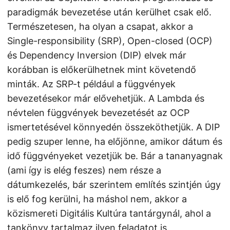
paradigmák bevezetése után kerülhet csak elő.
Természetesen, ha olyan a csapat, akkor a
Single-responsibility (SRP), Open-closed (OCP)
és Dependency Inversion (DIP) elvek már
korábban is előkerülhetnek mint követendő
minták. Az SRP-t például a függvények
bevezetésekor már elővehetjük. A Lambda és
névtelen függvények bevezetését az OCP
ismertetésével könnyedén összeköthetjük. A DIP
pedig szuper lenne, ha előjönne, amikor dátum és
idő függvényeket vezetjük be. Bár a tananyagnak
(ami így is elég feszes) nem része a
dátumkezelés, bár szerintem említés szintjén úgy
is elő fog kerülni, ha máshol nem, akkor a
közismereti Digitális Kultúra tantárgynál, ahol a
tankönyv tartalmaz ilyen feladatot is.