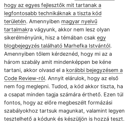
hogy az egyes fejlesztők mit tartanak a
legfontosabb technikáknak a tiszta kód
területén
. Amennyiben
magyar nyelvű
tartalmak
ra vágyunk, akkor nem lesz olyan
sikerélményünk, hisz a témában csak
egy
blogbejegyzés található Marhefka Istvántól
.
Amennyiben tőlem kérdeznéd, hogy mi az a
három szabály amit mindenképpen be kéne
tartani, akkor olvasd el a
korábbi bejegyzésem a
Code Review-ról
. Annyit elárulok, hogy az első
nem fog meglepni. Tudod, a kód akkor tiszta, ha
a csapat minden tagja számára érthető. Ezen túl
fontos, hogy az előre megbeszélt formázási
szabályokhoz tartsuk magunkat, valamint legyen
tesztelhető a kódunk és készüljön is hozzá teszt.