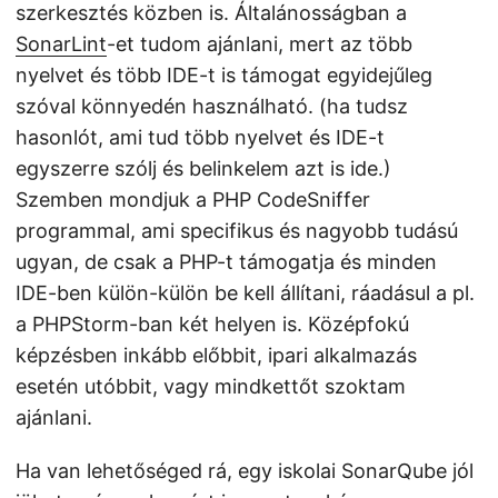
szerkesztés közben is. Általánosságban a
SonarLint
-et tudom ajánlani, mert az több
nyelvet és több IDE-t is támogat egyidejűleg
szóval könnyedén használható. (ha tudsz
hasonlót, ami tud több nyelvet és IDE-t
egyszerre szólj és belinkelem azt is ide.)
Szemben mondjuk a PHP CodeSniffer
programmal, ami specifikus és nagyobb tudású
ugyan, de csak a PHP-t támogatja és minden
IDE-ben külön-külön be kell állítani, ráadásul a pl.
a PHPStorm-ban két helyen is. Középfokú
képzésben inkább előbbit, ipari alkalmazás
esetén utóbbit, vagy mindkettőt szoktam
ajánlani.
Ha van lehetőséged rá, egy iskolai SonarQube jól