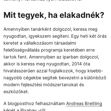
Mit tegyek, ha elakadnék?
Amennyiben tanárként dolgozol, keress meg
nyugodtan, igyekszem segíteni. Egy heti két órás
keretet a vállalkozásom társadalmi
felelősségvállalás programja keretében erre
tartok fent. Amennyiben az iparban dolgozol,
akkor is keress meg nyugodtan, 2014 óta
hivatásszerűen azzal foglalkozok, hogy kisebb-
nagyobb cégekbe segítek bevezetni a különböző
modern fejlesztési módszertanokat és
eszközöket.
A blogposthoz felhasználtam
Andreas Breitling
képét a
Pixabay
-ről.