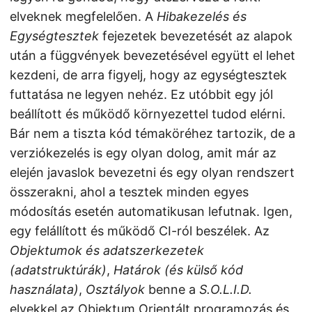
elveknek megfelelően. A
Hibakezelés és
Egységtesztek
fejezetek bevezetését az alapok
után a függvények bevezetésével együtt el lehet
kezdeni, de arra figyelj, hogy az egységtesztek
futtatása ne legyen nehéz. Ez utóbbit egy jól
beállított és működő környezettel tudod elérni.
Bár nem a tiszta kód témaköréhez tartozik, de a
verziókezelés is egy olyan dolog, amit már az
elején javaslok bevezetni és egy olyan rendszert
összerakni, ahol a tesztek minden egyes
módosítás esetén automatikusan lefutnak. Igen,
egy felállított és működő CI-ról beszélek. Az
Objektumok és adatszerkezetek
(adatstruktúrák)
,
Határok (és külső kód
használata)
,
Osztályok
benne a
S.O.L.I.D.
elvekkel az Objektum Orientált programozás és