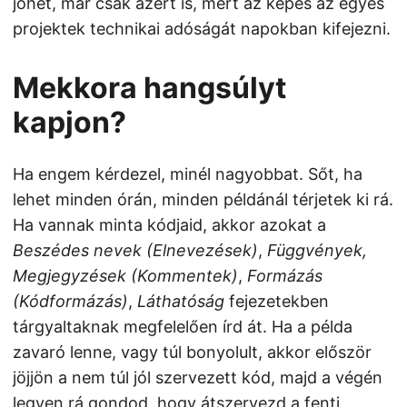
jöhet, már csak azért is, mert az képes az egyes
projektek technikai adóságát napokban kifejezni.
Mekkora hangsúlyt
kapjon?
Ha engem kérdezel, minél nagyobbat. Sőt, ha
lehet minden órán, minden példánál térjetek ki rá.
Ha vannak minta kódjaid, akkor azokat a
Beszédes nevek (Elnevezések)
,
Függvények,
Megjegyzések (Kommentek)
,
Formázás
(Kódformázás)
,
Láthatóság
fejezetekben
tárgyaltaknak megfelelően írd át. Ha a példa
zavaró lenne, vagy túl bonyolult, akkor először
jöjjön a nem túl jól szervezett kód, majd a végén
legyen rá gondod, hogy átszervezd a fenti