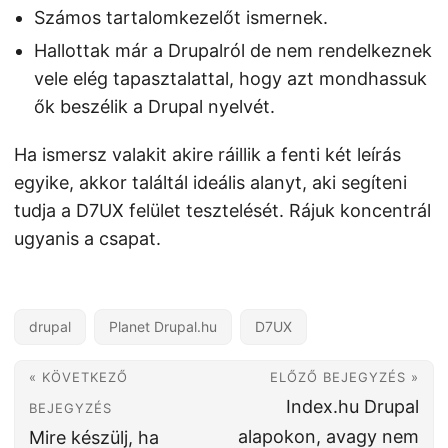
Számos tartalomkezelőt ismernek.
Hallottak már a Drupalról de nem rendelkeznek
vele elég tapasztalattal, hogy azt mondhassuk
ők beszélik a Drupal nyelvét.
Ha ismersz valakit akire ráillik a fenti két leírás
egyike, akkor találtál ideális alanyt, aki segíteni
tudja a D7UX felület tesztelését. Rájuk koncentrál
ugyanis a csapat.
drupal
Planet Drupal.hu
D7UX
« KÖVETKEZŐ
ELŐZŐ BEJEGYZÉS »
Index.hu Drupal
BEJEGYZÉS
alapokon, avagy nem
Mire készülj, ha