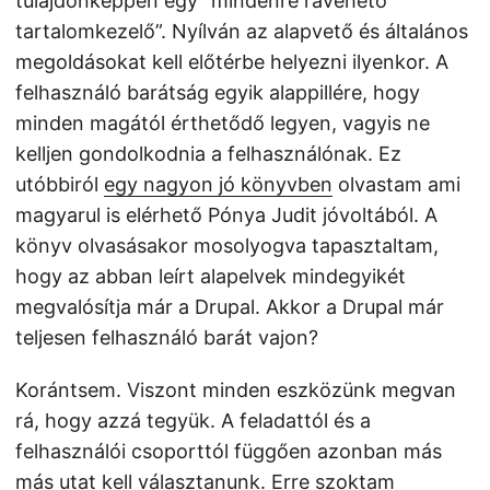
tulajdonképpen egy “mindenre rávehető
tartalomkezelő”. Nyílván az alapvető és általános
megoldásokat kell előtérbe helyezni ilyenkor. A
felhasználó barátság egyik alappillére, hogy
minden magától érthetődő legyen, vagyis ne
kelljen gondolkodnia a felhasználónak. Ez
utóbbiról
egy nagyon jó könyvben
olvastam ami
magyarul is elérhető Pónya Judit jóvoltából. A
könyv olvasásakor mosolyogva tapasztaltam,
hogy az abban leírt alapelvek mindegyikét
megvalósítja már a Drupal. Akkor a Drupal már
teljesen felhasználó barát vajon?
Korántsem. Viszont minden eszközünk megvan
rá, hogy azzá tegyük. A feladattól és a
felhasználói csoporttól függően azonban más
más utat kell választanunk. Erre szoktam