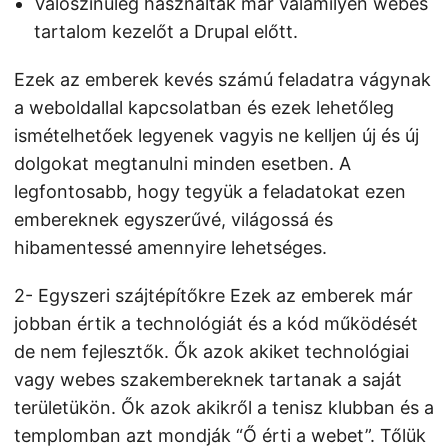
Valószínűleg használtak már valamilyen webes
tartalom kezelőt a Drupal előtt.
Ezek az emberek kevés számú feladatra vágynak
a weboldallal kapcsolatban és ezek lehetőleg
ismételhetőek legyenek vagyis ne kelljen új és új
dolgokat megtanulni minden esetben. A
legfontosabb, hogy tegyük a feladatokat ezen
embereknek egyszerűvé, világossá és
hibamentessé amennyire lehetséges.
2- Egyszeri szájtépítőkre Ezek az emberek már
jobban értik a technológiát és a kód működését
de nem fejlesztők. Ők azok akiket technológiai
vagy webes szakembereknek tartanak a saját
területükön. Ők azok akikről a tenisz klubban és a
templomban azt mondják “Ő érti a webet”. Tőlük