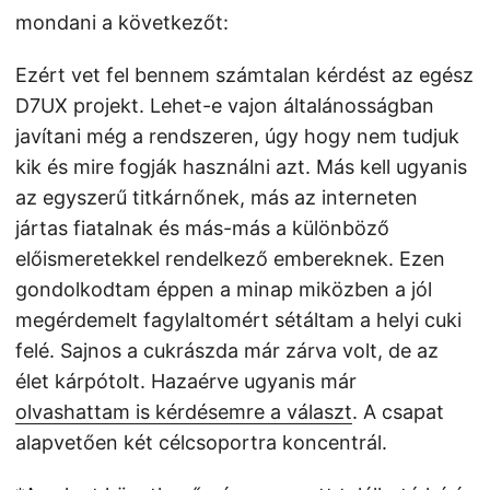
mondani a következőt:
Ezért vet fel bennem számtalan kérdést az egész
D7UX projekt. Lehet-e vajon általánosságban
javítani még a rendszeren, úgy hogy nem tudjuk
kik és mire fogják használni azt. Más kell ugyanis
az egyszerű titkárnőnek, más az interneten
jártas fiatalnak és más-más a különböző
előismeretekkel rendelkező embereknek. Ezen
gondolkodtam éppen a minap miközben a jól
megérdemelt fagylaltomért sétáltam a helyi cuki
felé. Sajnos a cukrászda már zárva volt, de az
élet kárpótolt. Hazaérve ugyanis már
olvashattam is kérdésemre a választ
. A csapat
alapvetően két célcsoportra koncentrál.