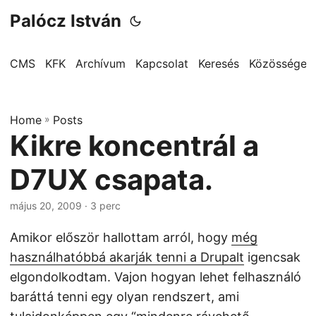
Palócz István
CMS
KFK
Archívum
Kapcsolat
Keresés
Közösségek
Home
»
Posts
Kikre koncentrál a
D7UX csapata.
május 20, 2009
· 3 perc
Amikor először hallottam arról, hogy
még
használhatóbbá akarják tenni a Drupalt
igencsak
elgondolkodtam. Vajon hogyan lehet felhasználó
baráttá tenni egy olyan rendszert, ami